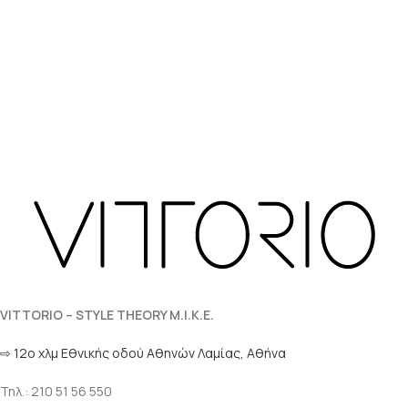
VITTORIO – STYLE THEORY M.I.K.E.
⇨ 12ο χλμ Eθνικής οδού Αθηνών Λαμίας, Αθήνα
Τηλ.: 210 51 56 550