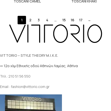
TOSCANI CAMEL
TOSCANI KHAKI
1
2
3
4
…
15
16
17
→
VITTORIO – STYLE THEORY M.I.K.E.
⇨ 12ο χλμ Eθνικής οδού Αθηνών Λαμίας, Αθήνα
Τηλ.: 210 51 56 550
Email : fashion@vittorio.com.gr