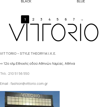
BLACK
BLUE
1
2
3
4
5
6
7
→
VITTORIO – STYLE THEORY M.I.K.E.
⇨ 12ο χλμ Eθνικής οδού Αθηνών Λαμίας, Αθήνα
Τηλ.: 210 51 56 550
Email : fashion@vittorio.com.gr