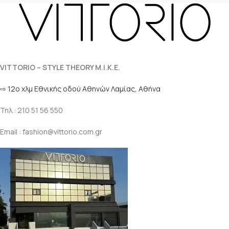
VITTORIO – STYLE THEORY M.I.K.E.
⇨ 12ο χλμ Eθνικής οδού Αθηνών Λαμίας, Αθήνα
Τηλ.: 210 51 56 550
Email : fashion@vittorio.com.gr