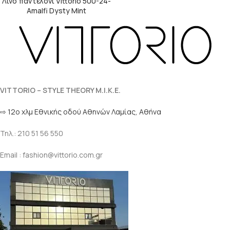
Λινό παντελόνι Vittorio 500-24-
Amalfi Dysty Mint
VITTORIO – STYLE THEORY M.I.K.E.
⇨ 12ο χλμ Eθνικής οδού Αθηνών Λαμίας, Αθήνα
Τηλ.: 210 51 56 550
Email : fashion@vittorio.com.gr