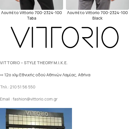
Λουπέτο Vittorio 700-2324-100
Λουπέτο Vittorio 700-2324-100
Taba
Black
VITTORIO – STYLE THEORY M.I.K.E.
⇨ 12ο χλμ Eθνικής οδού Αθηνών Λαμίας, Αθήνα
Τηλ.: 210 51 56 550
Email : fashion@vittorio.com.gr