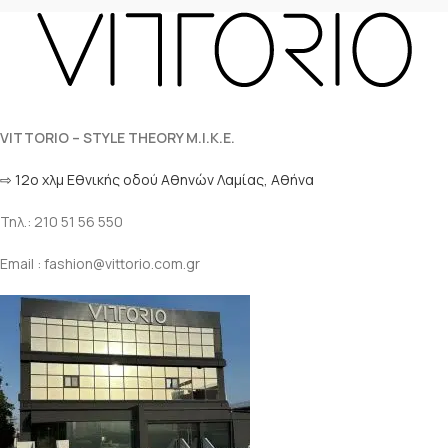
VITTORIO – STYLE THEORY M.I.K.E.
⇨ 12ο χλμ Eθνικής οδού Αθηνών Λαμίας, Αθήνα
Τηλ.: 210 51 56 550
Email : fashion@vittorio.com.gr