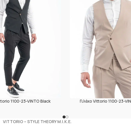
ttorio 1100-23-VINTO Black
Γιλέκο Vittorio 1100-23-V
VITTORIO – STYLE THEORY M.I.K.E.