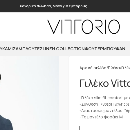
Χονδρική πώληση, Μόνο για εμπόρους
ΥΚΆΜΙΣΑ
ΜΠΛΟΎΖΕΣ
LINEN COLLECTION
ΦΟΎΤΕΡ
ΜΠΟΥΦΆΝ
Αρχική σελίδα
Γιλέκα
Γιλέ
Γιλέκο Vit
-Γιλέκο slim fit comfort 
-Σύνθεση: 78%pl 19%r 3%
-Διαστάσεις μοντέλου: Ύψ
-Το μοντέλο φοράει M