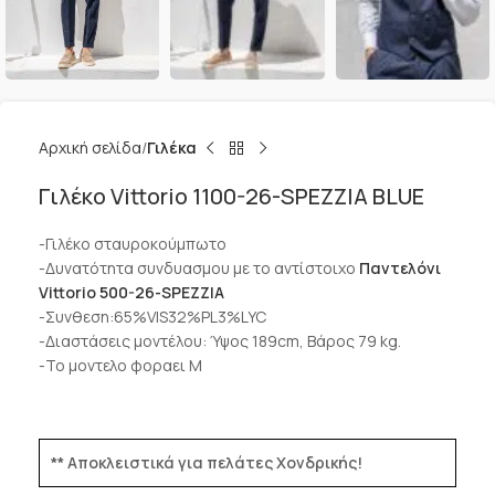
Αρχική σελίδα
Γιλέκα
Γιλέκο Vittorio 1100-26-SPEZZIA BLUE
-Γιλέκο σταυροκούμπωτο
-Δυνατότητα συνδυασμου με το αντίστοιχο
Παντελόνι
Vittorio 500-26-SPEZZIA
-Συνθεση:65%VIS32%PL3%LYC
-Διαστάσεις μοντέλου: Ύψος 189cm, Βάρος 79 kg.
-Το μοντελο φοραει M
** Αποκλειστικά για πελάτες Χονδρικής!