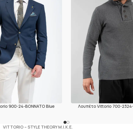
ttorio 900-24-BONNATO Blue
Λουπέτο Vittorio 700-2324
VITTORIO – STYLE THEORY M.I.K.E.