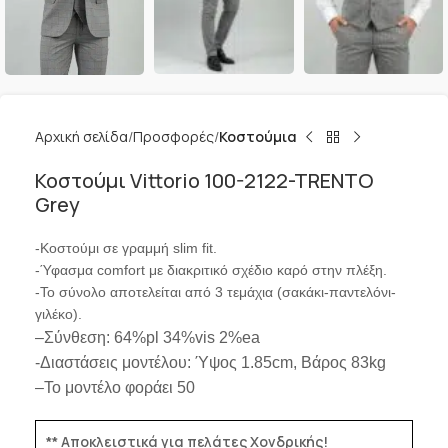
Αρχική σελίδα
Προσφορές
Κοστούμια
Κοστούμι Vittorio 100-2122-TRENTO
Grey
-Κοστούμι σε γραμμή slim fit.
-Ύφασμα comfort με διακριτικό σχέδιο καρό στην πλέξη.
-Το σύνολο αποτελείται από 3 τεμάχια (σακάκι-παντελόνι-
γιλέκο).
–
Σύνθεση: 6
4%pl 34%vis 2%ea
-Διαστάσεις μοντέλου: Ύψος 1.85
cm
, Βάρος 83
kg
–
Το μοντέλο φοράει 50
** Αποκλειστικά για πελάτες Χονδρικής!