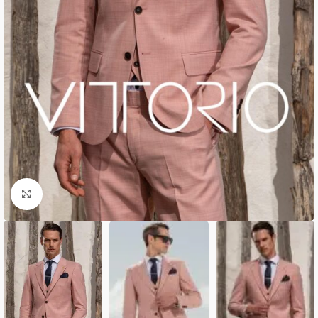
Κλικ για μεγέθυνση