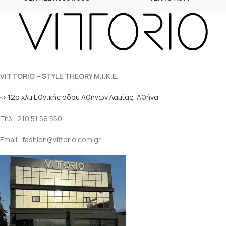
VITTORIO – STYLE THEORY M.I.K.E.
⇨ 12ο χλμ Eθνικής οδού Αθηνών Λαμίας, Αθήνα
Τηλ.: 210 51 56 550
Email : fashion@vittorio.com.gr