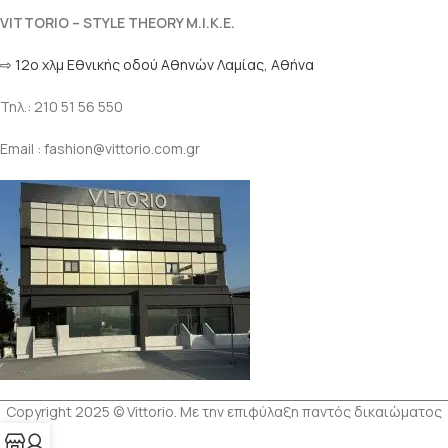
VITTORIO – STYLE THEORY M.I.K.E.
⇨ 12ο χλμ Eθνικής οδού Αθηνών Λαμίας, Αθήνα
Τηλ.: 210 51 56 550
Email : fashion@vittorio.com.gr
Copyright 2025 © Vittorio. Με την επιφύλαξη παντός δικαιώματος