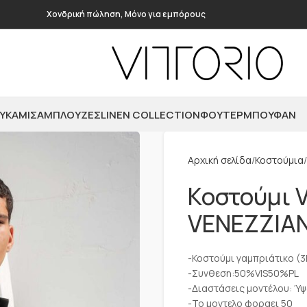
Χονδρική πώληση, Μόνο για εμπόρους
ΥΚΆΜΙΣΑ
ΜΠΛΟΎΖΕΣ
LINEN COLLECTION
ΦΟΎΤΕΡ
ΜΠΟΥΦΆΝ
Αρχική σελίδα
Κοστούμια
Κοστούμι V
VENEZZIA
-Κοστούμι γαμπριάτικο (3P
-Συνθεση:50%VIS50%PL
-Διαστάσεις μοντέλου: Ύψ
-Το μοντελο φοραει 50