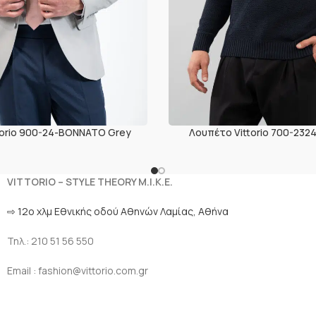
ttorio 900-24-BONNATO Grey
Λουπέτο Vittorio 700-232
VITTORIO – STYLE THEORY M.I.K.E.
⇨ 12ο χλμ Eθνικής οδού Αθηνών Λαμίας, Αθήνα
Τηλ.: 210 51 56 550
Email : fashion@vittorio.com.gr