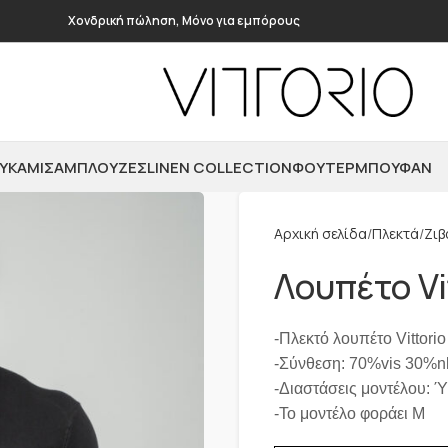
Χονδρική πώληση, Μόνο για εμπόρους
ΥΚΆΜΙΣΑ
ΜΠΛΟΎΖΕΣ
LINEN COLLECTION
ΦΟΎΤΕΡ
ΜΠΟΥΦΆΝ
Αρχική σελίδα
Πλεκτά
Ζιβ
Λουπέτο Vi
-Πλεκτό λουπέτο Vittori
-Σύνθεση: 70%vis 30%n
-Διαστάσεις μοντέλου: 
-Το μοντέλο φοράει M