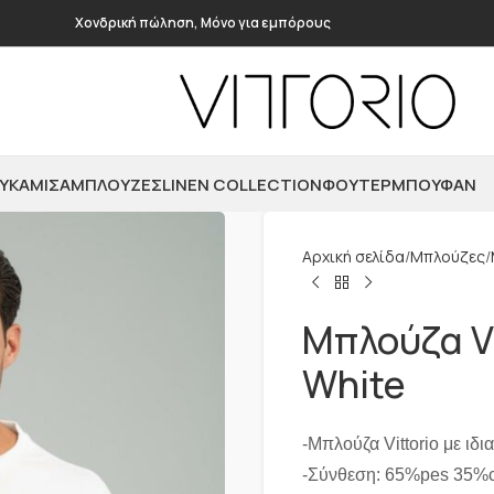
Χονδρική πώληση, Μόνο για εμπόρους
ΥΚΆΜΙΣΑ
ΜΠΛΟΎΖΕΣ
LINEN COLLECTION
ΦΟΎΤΕΡ
ΜΠΟΥΦΆΝ
Αρχική σελίδα
Μπλούζες
Μπλούζα V
White
-Μπλούζα Vittorio με ιδι
-Σύνθεση: 65%pes 35%c