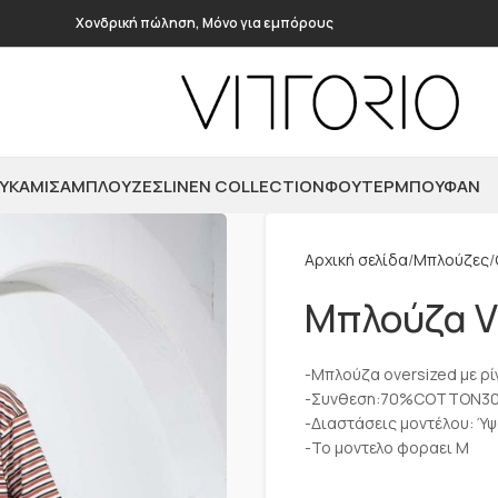
Χονδρική πώληση, Μόνο για εμπόρους
ΥΚΆΜΙΣΑ
ΜΠΛΟΎΖΕΣ
LINEN COLLECTION
ΦΟΎΤΕΡ
ΜΠΟΥΦΆΝ
Αρχική σελίδα
Μπλούζες
Μπλούζα V
-Μπλούζα oversized με ρί
-Συνθεση:70%COTTON3
-Διαστάσεις μοντέλου: Ύψ
-Το μοντελο φοραει M