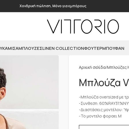
Χονδρική πώληση, Μόνο για εμπόρους
ΥΚΆΜΙΣΑ
ΜΠΛΟΎΖΕΣ
LINEN COLLECTION
ΦΟΎΤΕΡ
ΜΠΟΥΦΆΝ
Αρχική σελίδα
Μπλούζες
Μπλούζα Vi
-Μπλούζα oversized με τ
-Συνθεση: 60%RAY31%N
-Διαστάσεις μοντέλου: Ύψ
-Το μοντελο φοραει M