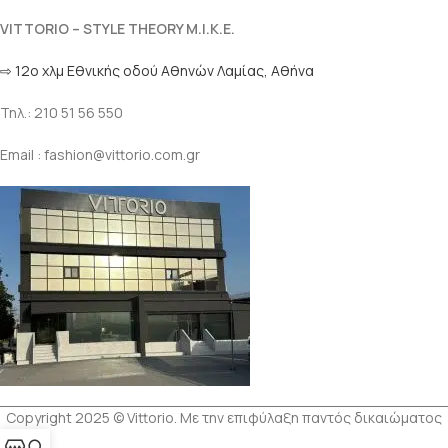
VITTORIO – STYLE THEORY M.I.K.E.
⇨ 12ο χλμ Eθνικής οδού Αθηνών Λαμίας, Αθήνα
Τηλ.: 210 51 56 550
Email : fashion@vittorio.com.gr
Copyright 2025 © Vittorio. Με την επιφύλαξη παντός δικαιώματος