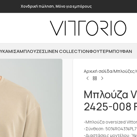
Χονδρική πώληση, Μόνο για εμπόρους
ΥΚΆΜΙΣΑ
ΜΠΛΟΎΖΕΣ
LINEN COLLECTION
ΦΟΎΤΕΡ
ΜΠΟΥΦΆΝ
Αρχική σελίδα
Μπλούζες
Μπλούζα Vi
2425-008 
-Μπλούζα oversized Vittor
-Σύνθεση: 50%RG43%PL
-Διαστάσεις μοντέλου: Ύψ