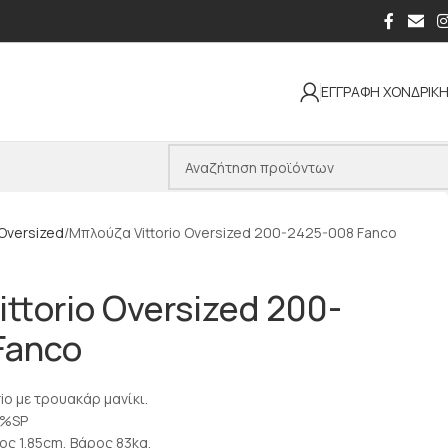
ΕΓΓΡΑΦΗ ΧΟΝΔΡΙΚ
Oversized
Μπλούζα Vittorio Oversized 200-2425-008 Fanco
ttorio Oversized 200-
Fanco
io με τρουακάρ μανίκι.
7%SP
ος 1.85cm, Βάρος 83kg.