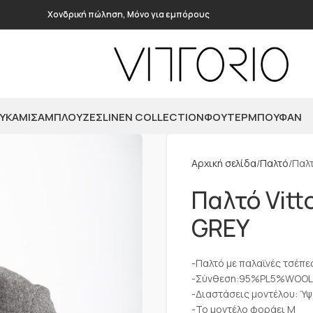
Χονδρική πώληση, Μόνο για εμπόρους
ΥΚΆΜΙΣΑ
ΜΠΛΟΎΖΕΣ
LINEN COLLECTION
ΦΟΎΤΕΡ
ΜΠΟΥΦΆΝ
Αρχική σελίδα
Παλτό
Παλ
Παλτό Vit
GREY
-Παλτό με παλαϊνές τσέπε
-Σύνθεση:95%PL5%WOOL
-Διαστάσεις μοντέλου: Ύψ
-Το μοντέλο φοράει M