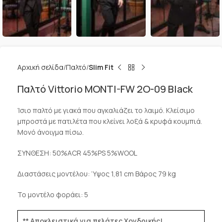
Αρχική σελίδα
Παλτό
Slim Fit
Παλτό Vittorio MONTI-FW 2O-09 Black
Ίσιο παλτό με γιακά που αγκαλιάζει το λαιμό. Κλείσιμο
μπροστά με πατιλέτα που κλείνει λοξά & κρυφά κουμπιά.
Μονό άνοιγμα πίσω.
ΣΥΝΘΕΣΗ: 50%ACR 45%PS 5%WOOL
Διαστάσεις μοντέλου: ‘Yψος 1,81 cm Βάρος 79 kg
Το μοντέλο φοράει: 5
** Αποκλειστικά για πελάτες Χονδρικής!