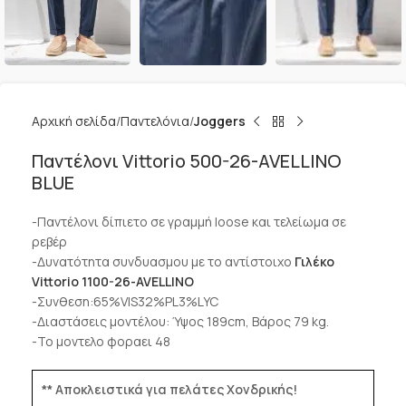
Αρχική σελίδα
Παντελόνια
Joggers
Παντέλονι Vittorio 500-26-AVELLINO
BLUE
-Παντέλονι δίπιετο σε γραμμή loose και τελείωμα σε
ρεβέρ
-Δυνατότητα συνδυασμου με το αντίστοιχο
Γιλέκο
Vittorio 1100-26-AVELLINO
-Συνθεση:65%VIS32%PL3%LYC
-Διαστάσεις μοντέλου: Ύψος 189cm, Βάρος 79 kg.
-Το μοντελο φοραει 48
** Αποκλειστικά για πελάτες Χονδρικής!