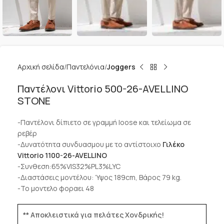
Αρχική σελίδα
Παντελόνια
Joggers
Παντέλονι Vittorio 500-26-AVELLINO
STONE
-Παντέλονι δίπιετο σε γραμμή loose και τελείωμα σε
ρεβέρ
-Δυνατότητα συνδυασμου με το αντίστοιχο
Γιλέκο
Vittorio 1100-26-AVELLINO
-Συνθεση:65%VIS32%PL3%LYC
-Διαστάσεις μοντέλου: Ύψος 189cm, Βάρος 79 kg.
-Το μοντελο φοραει 48
** Αποκλειστικά για πελάτες Χονδρικής!