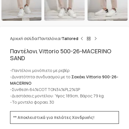
Αρχική σελίδα
Παντελόνια
Tailored
Παντέλονι Vittorio 500-26-MACERINO
SAND
-Παντέλονι μονόπιετο με ρεβέρ
-Δυνατότητα συνδυασμού με το
Σακάκι Vittorio 900-26-
MACERINO
-Συνθεση:64%COTTON34%PL2%SP
-Διαστάσεις μοντέλου: Ύψος 189cm, Βάρος 79 kg.
-Το μοντελο φοραει 30
** Αποκλειστικά για πελάτες Χονδρικής!