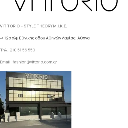
VITTORIO – STYLE THEORY M.I.K.E.
⇨ 12ο χλμ Eθνικής οδού Αθηνών Λαμίας, Αθήνα
Τηλ.: 210 51 56 550
Email : fashion@vittorio.com.gr