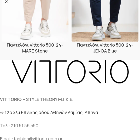
Παντελόνι Vittorio 500-24-
Παντελόνι Vittorio 500-24-
MARE Stone
JENOA Blue
VITTORIO – STYLE THEORY M.I.K.E.
⇨ 12ο χλμ Eθνικής οδού Αθηνών Λαμίας, Αθήνα
Τηλ.: 210 51 56 550
Email : fashion@vittorio.com.gr