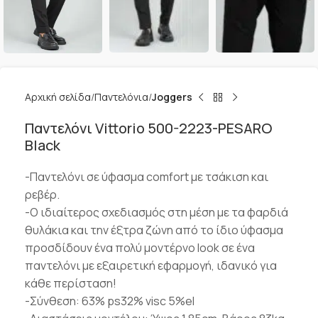
Αρχική σελίδα
Παντελόνια
Joggers
Παντελόνι Vittorio 500-2223-PESARO
Black
-Παντελόνι σε ύφασμα comfort με τσάκιση και
ρεβέρ.
-Ο ιδιαίτερος σχεδιασμός στη μέση με τα φαρδιά
θυλάκια και την έξτρα ζώνη από το ίδιο ύφασμα
προσδίδουν ένα πολύ μοντέρνο look σε ένα
παντελόνι με εξαιρετική εφαρμογή, ιδανικό για
κάθε περίσταση!
-Σύνθεση: 63% ps32% visc 5%el