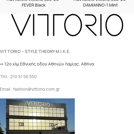
FEVER Black
DAMIANNO-1 Mint
VITTORIO – STYLE THEORY M.I.K.E.
⇨ 12ο χλμ Eθνικής οδού Αθηνών Λαμίας, Αθήνα
Τηλ.: 210 51 56 550
Email : fashion@vittorio.com.gr