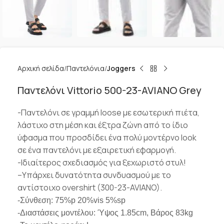
Αρχική σελίδα
Παντελόνια
Joggers
Παντελόνι Vittorio 500-23-AVIANO Grey
-Παντελόνι σε γραμμή loose με εσωτερική πιέτα,
λάστιχο στη μέση και
έξτρα ζώνη από το ίδιο
ύφασμα που προσδίδει
ένα πολύ μοντέρνο look
σε ένα παντελόνι με εξαιρετική εφαρμογή.
-Ιδιαίτερος σχεδιασμός για ξεχωριστό στυλ!
–
Υπάρχει δυνατότητα συνδυασμού με το
αντίστοιχο overshirt (300-23-AVIANO).
-Σύνθεση: 75%p 20%vis 5%sp
-Διαστάσεις μοντέλου: Ύψος 1.85cm, Βάρος 83kg