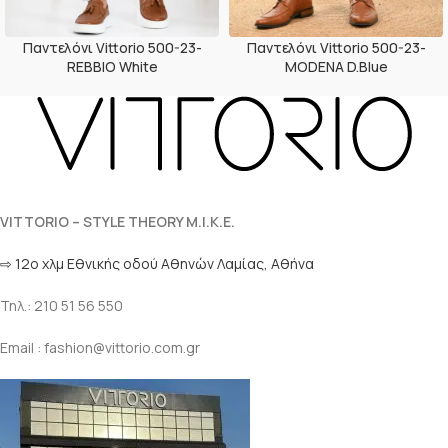
Παντελόνι Vittorio 500-23-
Παντελόνι Vittorio 500-23-
REBBIO White
MODENA D.Blue
VITTORIO – STYLE THEORY M.I.K.E.
⇨ 12ο χλμ Eθνικής οδού Αθηνών Λαμίας, Αθήνα
Τηλ.: 210 51 56 550
Email : fashion@vittorio.com.gr