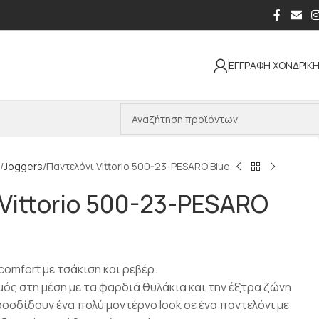
ΕΓΓΡΑΦΗ ΧΟΝΔΡΙΚ
Joggers
Παντελόνι Vittorio 500-23-PESARO Blue
Vittorio 500-23-PESARO
omfort με τσάκιση και ρεβέρ.
μός στη μέση με τα φαρδιά θυλάκια και την έξτρα ζώνη
οσδίδουν ένα πολύ μοντέρνο look σε ένα παντελόνι με