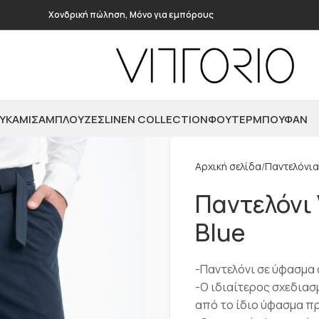
Χονδρική πώληση, Μόνο για εμπόρους
ΥΚΆΜΙΣΑ
ΜΠΛΟΎΖΕΣ
LINEN COLLECTION
ΦΟΎΤΕΡ
ΜΠΟΥΦΆΝ
Αρχική σελίδα
Παντελόνια
Παντελόνι 
Blue
-Παντελόνι σε ύφασμα c
-Ο ιδιαίτερος σχεδιασ
από το ίδιο ύφασμα πρ