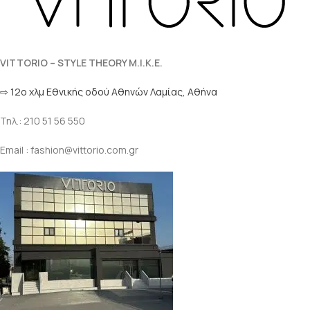
VITTORIO – STYLE THEORY M.I.K.E.
⇨ 12ο χλμ Eθνικής οδού Αθηνών Λαμίας, Αθήνα
Τηλ.: 210 51 56 550
Email : fashion@vittorio.com.gr