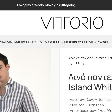
Χονδρική πώληση, Μόνο για εμπόρους
ΥΚΆΜΙΣΑ
ΜΠΛΟΎΖΕΣ
LINEN COLLECTION
ΦΟΎΤΕΡ
ΜΠΟΥΦΆΝ
Αρχική σελίδα
Παντελόνια
Λινό παντε
Island Whi
-Λινό παντελόνι Vittorio μ
-Σύνθεση: 100% linen
-Διαστάσεις μοντέλου: Ύψ