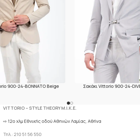
torio 900-24-BONNATO Beige
Σακάκι Vittorio 900-24-DI
VITTORIO – STYLE THEORY M.I.K.E.
⇨ 12ο χλμ Eθνικής οδού Αθηνών Λαμίας, Αθήνα
Τηλ.: 210 51 56 550