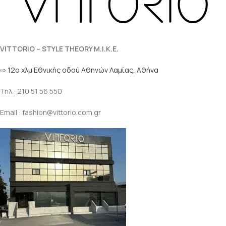
VITTORIO – STYLE THEORY M.I.K.E.
⇨ 12ο χλμ Eθνικής οδού Αθηνών Λαμίας, Αθήνα
Τηλ.: 210 51 56 550
Email : fashion@vittorio.com.gr