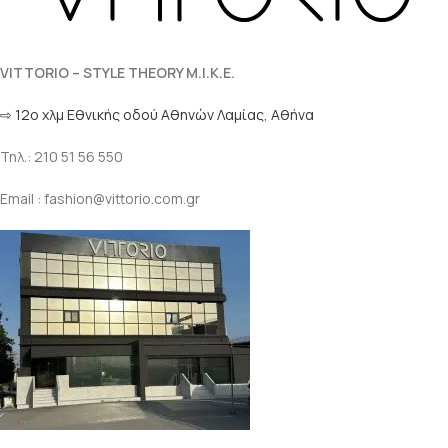
VITTORIO – STYLE THEORY M.I.K.E.
⇨ 12ο χλμ Eθνικής οδού Αθηνών Λαμίας, Αθήνα
Τηλ.: 210 51 56 550
Email : fashion@vittorio.com.gr