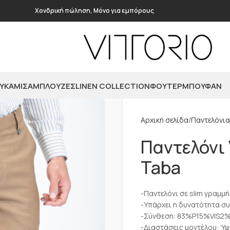
Χονδρική πώληση, Μόνο για εμπόρους
ΥΚΆΜΙΣΑ
ΜΠΛΟΎΖΕΣ
LINEN COLLECTION
ΦΟΎΤΕΡ
ΜΠΟΥΦΆΝ
Αρχική σελίδα
Παντελόνια
Παντελόνι 
Taba
-Παντελόνι σε slim γραμμή
-Υπάρχει η δυνατότητα σ
-Σύνθεση: 83%P15%VIS2
-Διαστάσεις μοντέλου: Ύψ