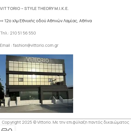
VITTORIO – STYLE THEORY M.I.K.E.
⇨ 12ο χλμ Eθνικής οδού Αθηνών Λαμίας, Αθήνα
Τηλ.: 210 51 56 550
Email : fashion@vittorio.com.gr
Copyright 2025 © Vittorio. Με την επιφύλαξη παντός δικαιώματος