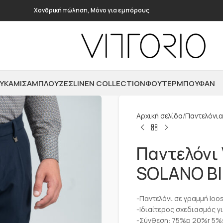
Χονδρική πώληση, Μόνο για εμπόρους
ΥΚΆΜΙΣΑ
ΜΠΛΟΎΖΕΣ
LINEN COLLECTION
ΦΟΎΤΕΡ
ΜΠΟΥΦΆΝ
Αρχική σελίδα
Παντελόνια
Παντελόνι 
SOLANO B
-Παντελόνι σε γραμμή loos
-Ιδιαίτερος σχεδιασμός γ
-Σύνθεση: 75%p 20%r 5%