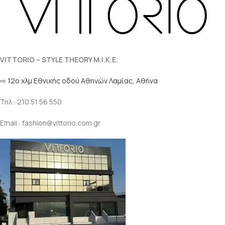
VITTORIO – STYLE THEORY M.I.K.E.
⇨ 12ο χλμ Eθνικής οδού Αθηνών Λαμίας, Αθήνα
Τηλ.: 210 51 56 550
Email : fashion@vittorio.com.gr