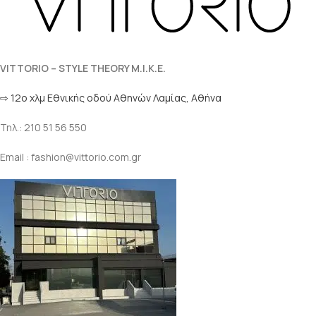
VITTORIO – STYLE THEORY M.I.K.E.
⇨ 12ο χλμ Eθνικής οδού Αθηνών Λαμίας, Αθήνα
Τηλ.: 210 51 56 550
Email : fashion@vittorio.com.gr