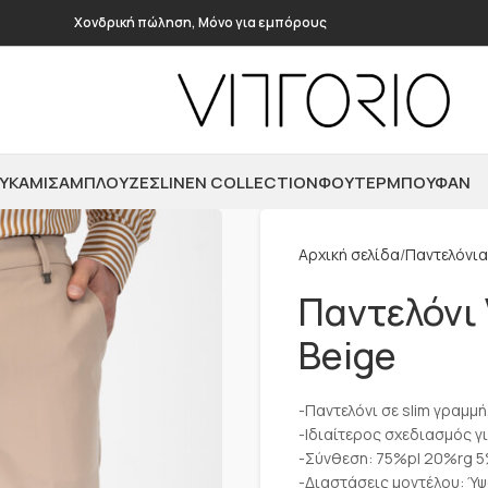
Χονδρική πώληση, Μόνο για εμπόρους
ΥΚΆΜΙΣΑ
ΜΠΛΟΎΖΕΣ
LINEN COLLECTION
ΦΟΎΤΕΡ
ΜΠΟΥΦΆΝ
Αρχική σελίδα
Παντελόνια
Παντελόνι 
Beige
-Παντελόνι σε slim γραμμή
-Ιδιαίτερος σχεδιασμός γ
-Σύνθεση: 75%pl 20%rg 
-Διαστάσεις μοντέλου: Ύψ