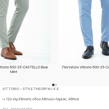
ittorio 500-23-CASTELLO Blue
Παντελόνι Vittorio 500-23-
Mint
VITTORIO – STYLE THEORY M.I.K.E.
⇨ 12ο χλμ Eθνικής οδού Αθηνών Λαμίας, Αθήνα