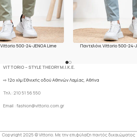
Vittorio 500-24-JENOA Lime
Παντελόνι Vittorio 500-24
VITTORIO – STYLE THEORY M.I.K.E.
⇨ 12ο χλμ Eθνικής οδού Αθηνών Λαμίας, Αθήνα
Τηλ.: 210 51 56 550
Email : fashion@vittorio.com.gr
Copyright 2025 © Vittorio. Με την επιφύλαξη παντός δικαιώματος