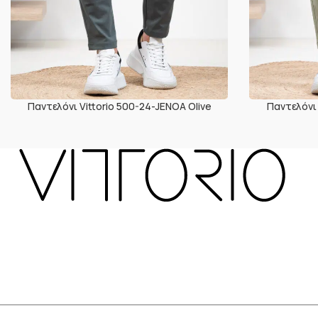
Παντελόνι Vittorio 500-24-JENOA Olive
Παντελόνι 