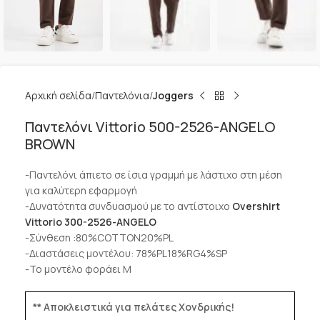
Αρχική σελίδα
Παντελόνια
Joggers
Παντελόνι Vittorio 500-2526-ANGELO
BROWN
-Παντελόνι άπιετο σε ίσια γραμμή με λάστιχο στη μέση
για καλύτερη εφαρμογή
-Δυνατότητα συνδυασμού με το αντίστοιχο
Overshirt
Vittorio 300-2526-ANGELO
-Σύνθεση :80%COTTON20%PL
-Διαστάσεις μοντέλου: 78%PL18%RG4%SP
-Το μοντέλο φοράει M
** Αποκλειστικά για πελάτες Χονδρικής!