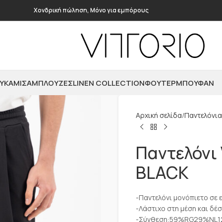
Χονδρική πώληση, Μόνο για εμπόρους
ΥΚΆΜΙΣΑ
ΜΠΛΟΎΖΕΣ
LINEN COLLECTION
ΦΟΎΤΕΡ
ΜΠΟΥΦΆΝ
Αρχική σελίδα
Παντελόνια
Παντελόνι 
BLACK
-Παντελόνι μονόπιετο σε
-Λάστιχο στη μέση και δέ
-Σύνθεση:59%RG29%NL