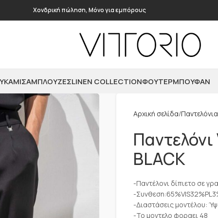
Χονδρική πώληση, Μόνο για εμπόρους
ΥΚΆΜΙΣΑ
ΜΠΛΟΎΖΕΣ
LINEN COLLECTION
ΦΟΎΤΕΡ
ΜΠΟΥΦΆΝ
Αρχική σελίδα
Παντελόνια
Παντελόνι 
BLACK
-Παντέλονι δίπιετο σε γρα
-Συνθεση:65%VIS32%PL3
-Διαστάσεις μοντέλου: Ύψ
-Το μοντελο φοραει 48