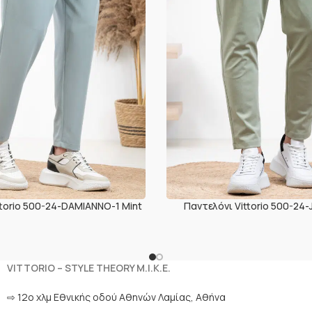
ttorio 500-24-DAMIANNO-1 Mint
Παντελόνι Vittorio 500-24
VITTORIO – STYLE THEORY M.I.K.E.
⇨ 12ο χλμ Eθνικής οδού Αθηνών Λαμίας, Αθήνα