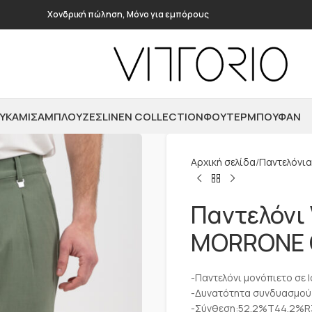
Χονδρική πώληση, Μόνο για εμπόρους
ΥΚΆΜΙΣΑ
ΜΠΛΟΎΖΕΣ
LINEN COLLECTION
ΦΟΎΤΕΡ
ΜΠΟΥΦΆΝ
Αρχική σελίδα
Παντελόνια
Παντελόνι 
MORRONE 
-Παντελόνι μονόπιετο σε l
-Δυνατότητα συνδυασμού 
-Σύνθεση:52.2%T44.2%R