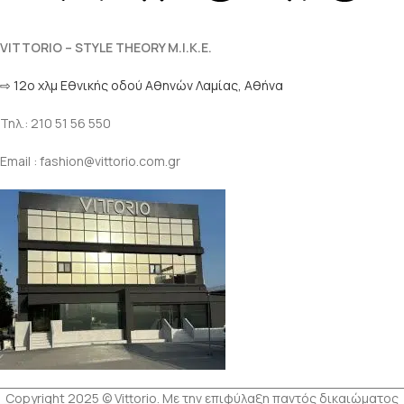
VITTORIO – STYLE THEORY M.I.K.E.
⇨ 12ο χλμ Eθνικής οδού Αθηνών Λαμίας, Αθήνα
Τηλ.: 210 51 56 550
Email : fashion@vittorio.com.gr
Copyright 2025 © Vittorio. Με την επιφύλαξη παντός δικαιώματος