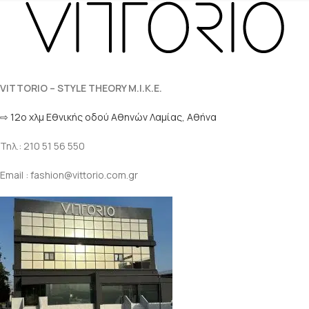
VITTORIO – STYLE THEORY M.I.K.E.
⇨ 12ο χλμ Eθνικής οδού Αθηνών Λαμίας, Αθήνα
Τηλ.: 210 51 56 550
Email : fashion@vittorio.com.gr