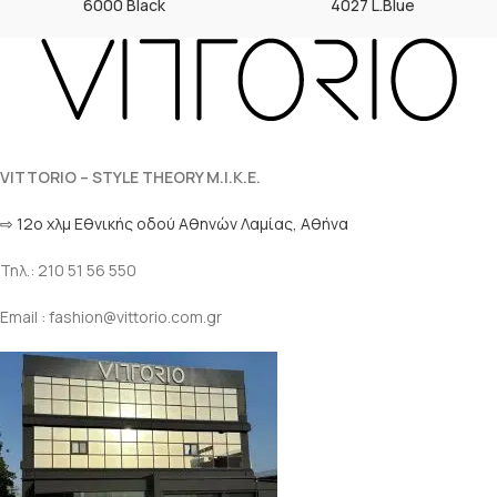
6000 Black
4027 L.Blue
VITTORIO – STYLE THEORY M.I.K.E.
⇨ 12ο χλμ Eθνικής οδού Αθηνών Λαμίας, Αθήνα
Τηλ.: 210 51 56 550
Email : fashion@vittorio.com.gr