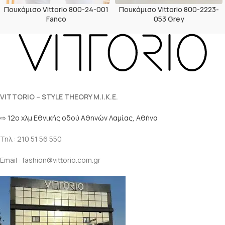
Πουκάμισο Vittorio 800-2223-
Πουκάμισο Vittorio 800-24-001
053 Grey
Fanco
VITTORIO – STYLE THEORY M.I.K.E.
⇨ 12ο χλμ Eθνικής οδού Αθηνών Λαμίας, Αθήνα
Τηλ.: 210 51 56 550
Email : fashion@vittorio.com.gr